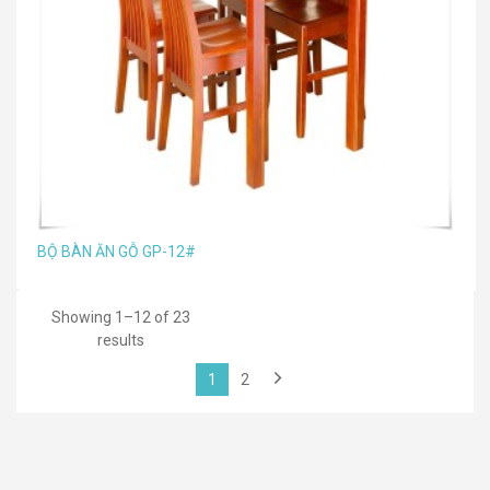
BỘ BÀN ĂN GỖ GP-12#
Showing 1–12 of 23
results
1
2