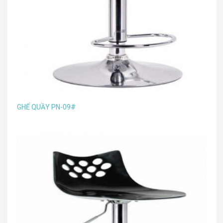
GHẾ QUẦY PN-09#