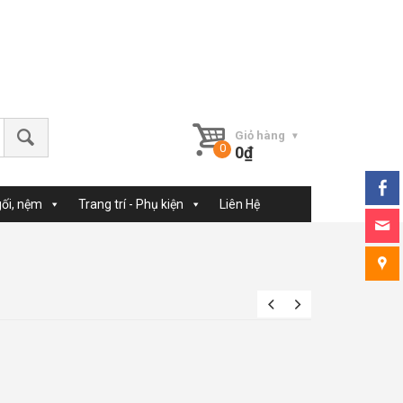
Giỏ hàng
0
₫
gối, nệm
Trang trí - Phụ kiện
Liên Hệ