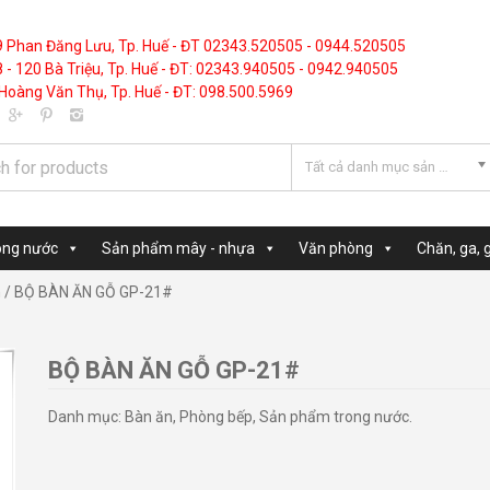
9 Phan Đăng Lưu, Tp. Huế - ĐT 02343.520505 - 0944.520505
 - 120 Bà Triệu, Tp. Huế - ĐT: 02343.940505 - 0942.940505
Hoàng Văn Thụ, Tp. Huế - ĐT: 098.500.5969
Tất cả danh mục sản phẩm
ong nước
Sản phẩm mây - nhựa
Văn phòng
Chăn, ga, 
n
/ BỘ BÀN ĂN GỖ GP-21#
BỘ BÀN ĂN GỖ GP-21#
Danh mục:
Bàn ăn
,
Phòng bếp
,
Sản phẩm trong nước
.