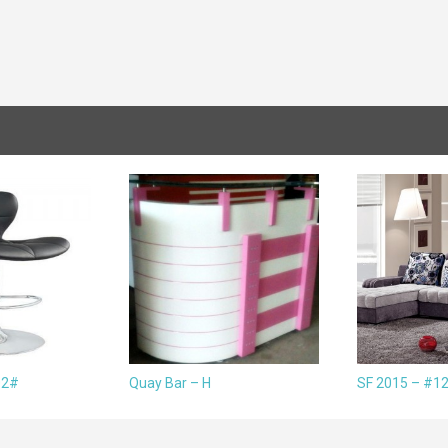
02#
Quay Bar – H
SF 2015 – #1