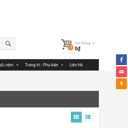
Giỏ hàng
0
₫
gối, nệm
Trang trí - Phụ kiện
Liên Hệ