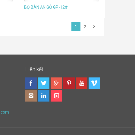
BỘ BÀN ĂN GỖ GP-12#
1
2
Liên kết
.com