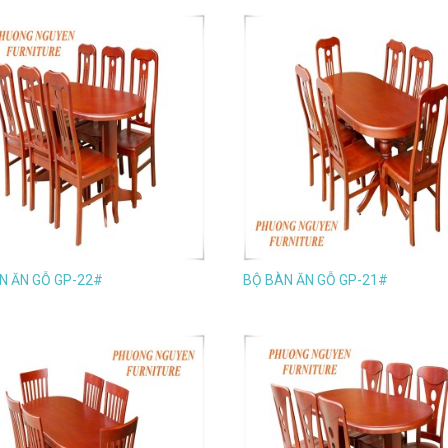
N ĂN GỖ GP-22#
BỘ BÀN ĂN GỖ GP-21#