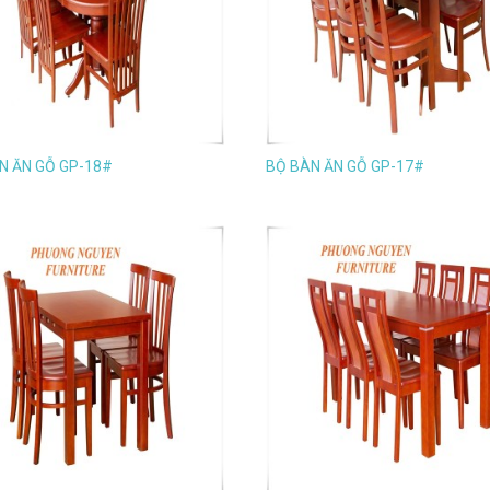
N ĂN GỖ GP-18#
BỘ BÀN ĂN GỖ GP-17#