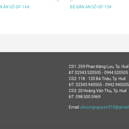
N ĂN GỖ GP-14#
BỘ BÀN ĂN GỖ GP-13#
CS1: 259 Phan Đăng Lưu, Tp. Huế
ĐT 02343.520505 - 0944.520505
CS2: 118 - 120 Bà Triệu, Tp. Huế
ĐT: 02343.940505 - 0942.940505
CS3: 20 Hoàng Văn Thụ, Tp. Huế
ĐT: 098.500.5969
Email:
phuongnguyen310@gmail