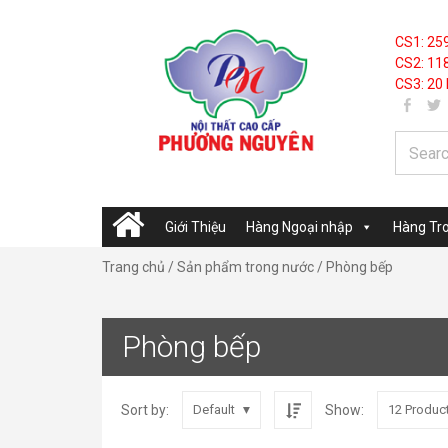
CS1: 25
CS2: 118
CS3: 20 
Giới Thiệu
Hàng Ngoại nhập
Hàng Tr
Trang chủ
/
Sản phẩm trong nước
/ Phòng bếp
Phòng bếp
Sort by:
Show:
Default
12 Produc