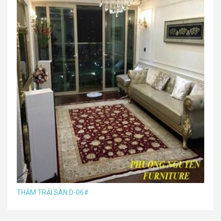
THẢM TRẢI SÀN D-06#